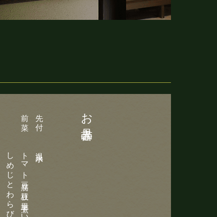
お品書き
前 菜
先 付
トマト豆腐 枝豆 里芋煮 いわしオイル蒸し
温泉水