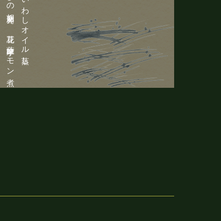
しめじとわらびの胡麻和え 花豆 薩摩芋レモン煮