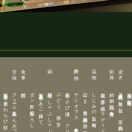
甘 味
食 事
鍋
酢の物
温 物
刺 身
凌 ぎ
抹茶水羊羹 寒天 わらび餅
クリーム白玉あんみつ
雑炊
ポン酢 紅葉おろし 葱
大丸温泉名水、あご出汁にて
那須牛のしゃぶしゃぶ
ぶどう 木の芽
長芋わさび漬け クリームチーズ
ヤシオマス 土佐酢ジュレ
白ごま 海苔 錦糸卵 木の芽
しじみの蒸し寿司
花穂 赤芽 山葵 ラディッシュ
鮪 鯛 烏賊 生海苔
乃木大将好物 勝ち蒸し 栗 鶏肉 木の芽
川海老 酢蓮根