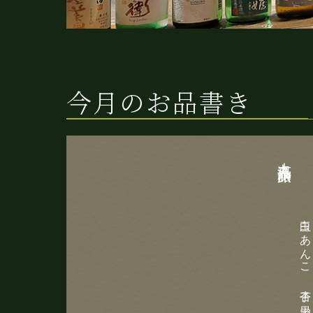
今月のお品書き
大丸温泉旅館
白玉 あんこ 杏子 黒蜜 ぶぶあられ